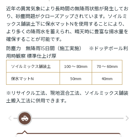
近年の異常気象により長時間の無降雨状態が発生してお
り、砂塵問題がクローズアップされています。ソイルミ
ックス舗装土下に保水マットNを使用することにより、
より多くの降雨水を蓄えられ、晴天時に豊富な揚水量を
確保することが可能です。
防塵力 無降雨15日間（施工実施） ※ドッヂボール利
用時観察 標準仕上げ厚
ソイルミックス舗装土
100 ～ 80mm
70 ～ 60mm
保水マットN
50mm
40mm
※リサイクル工法、現地混合工法、ソイルミックス舗装
土搬入工法に併用できます。